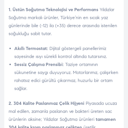
1. Üstün Soğutma Teknolojisi ve Performans
Yıldızlar
Soğutma markalı ürünler, Türkiye’nin en sıcak yaz
günlerinde bile (-12) ila (+35) derece arasında istenilen
soğukluğu sabit tutar.
Akıllı Termostat:
Dijital göstergeli panellerimiz
sayesinde ısıyı sürekli kontrol altında tutarsınız.
Sessiz Çalışma Prensibi:
Taziye ortamının
sükunetine saygı duyuyoruz. Motorlarımız, çalışırken
rahatsız edici gürültü çıkarmaz, huzurlu bir ortam
sağlar.
2. 304 Kalite Paslanmaz Çelik Hijyeni
Piyasada ucuza
mal edilen, zamanla paslanan ve bakteri üreten sac
ürünlerin aksine; Yıldızlar Soğutma ürünleri
tamamen
304 kalite krom paslanmaz çelikten
üretilir.