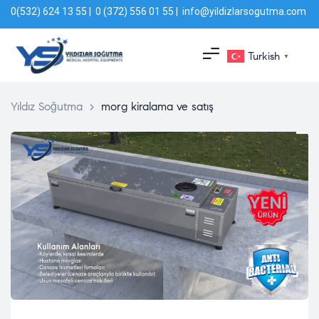
0(532) 624 13 55 | 0 (372) 556 01 55 | info@yildizlarsogutma.com
Turkish
▼
Yıldız Soğutma
>
morg kiralama ve satış