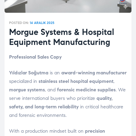
POSTED ON:
14 ARALIK 2025
Morgue Systems & Hospital
Equipment Manufacturing
Professional Sales Copy
Yıldızlar Soğutma
is an
award-winning manufacturer
specialized in
stainless steel hospital equipment
,
morgue systems
, and
forensic medicine supplies
. We
serve international buyers who prioritize
quality,
safety, and long-term reliability
in critical healthcare
and forensic environments.
With a production mindset built on
precision