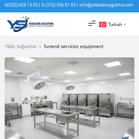
0(532) 624 13 55 | 0 (372) 556 01 55 | info@yildizlarsogutma.com
Turkish
▼
Yıldız Soğutma
>
funeral services equipment