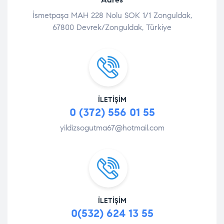
İsmetpaşa MAH 228 Nolu SOK 1/1 Zonguldak,
67800 Devrek/Zonguldak, Türkiye
İLETIŞIM
0 (372) 556 01 55
yildizsogutma67@hotmail.com
İLETIŞIM
0(532) 624 13 55