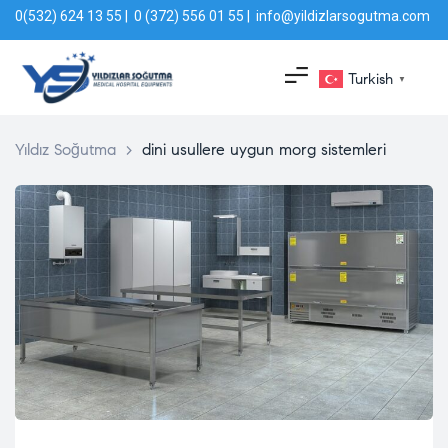
0(532) 624 13 55 | 0 (372) 556 01 55 | info@yildizlarsogutma.com
Turkish
▼
Yıldız Soğutma
>
dini usullere uygun morg sistemleri