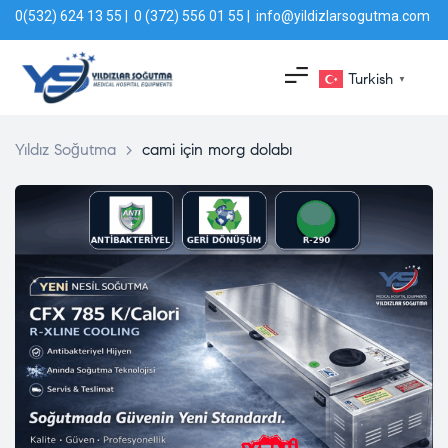
0(532) 624 13 55 | 0 (372) 556 01 55 | info@yildizlarsogutma.com
Turkish
▼
Yıldız Soğutma
>
cami için morg dolabı